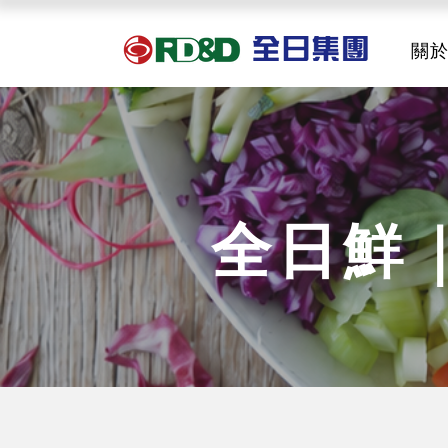
關
全日鮮