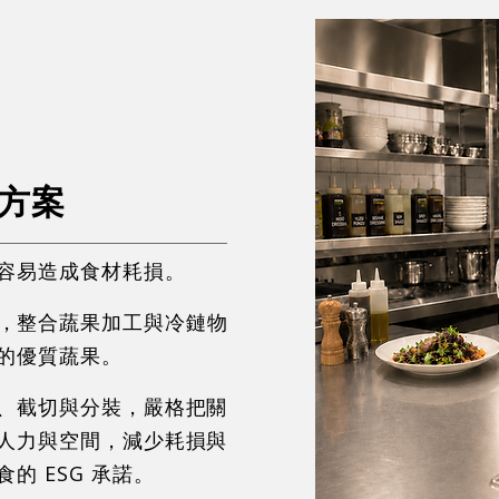
方案
容易造成食材耗損。
，整合蔬果加工與冷鏈物
的優質蔬果。
、截切與分裝，嚴格把關
人力與空間，減少耗損與
的 ESG 承諾。