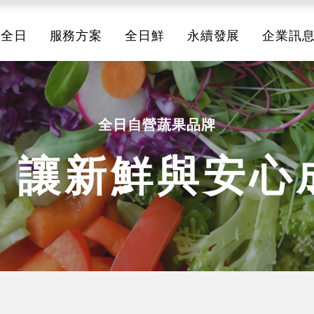
於全日
服務方案
全日鮮
永續發展
企業訊
全日自營蔬果品牌
｜讓新鮮與安心